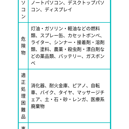
ソ
ノートパソコン、デスクトップパソ
コ
コン、ディスプレイ
ン
灯油・ガソリン・軽油などの燃料
類、スプレー缶、カセットボンベ、
危
ライター、シンナー・接着剤・溶剤
険
類、塗料、農薬・殺虫剤・漂白剤な
物
どの薬品類、バッテリー、ガスボン
ベ
適
正
消化器、耐火金庫、ピアノ、自転
処
車、バイク、タイヤ、マッサージチ
理
ェア、土・石・砂・レンガ、医療系
困
廃棄物
難
品
事